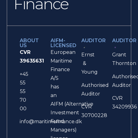
Finance
ABOUT
AIFM-
AUDITOR
AUDITOR
US
LICENSED
CVR
European
Ernst
Grant
39635631
Maritime
&
Thornton
Finance
Young
+45
Authorise
A/S
55
Authorised
Auditor
has
55
Auditor
an
CVR
70
AIFM (Alternative
CVR
34209936
00
Investment
30700228
Fund
info@maritimefinance.dk
Managers)