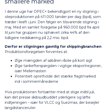
smallere marked
I denne uge har OPEC+ bekendtgjort en ny stigning i
olieproduktionen på 411.000 tønder per dag (bpd), som
træder i kraft i juni. Den følger en tilsvarende stigning i
maj. Med en samlet forøgelse på 960.000 bpd fra april
til juni har gruppen nu ophævet cirka 44% af den
tidligere nedskæring på 2,2 mio. bpd.
Derfor er stigningen gavnlig for shippingbranchen
Produktionsforøgelsen forventes at:
Øge mængden af søbåren råolie på kort sigt
Øge tankefterspørgslen i vigtige eksportregioner,
især Mellemøsten
Potentielt opretholde det stærke fragtmarked
ind i sommermånederne
Hvis produktionen fortsætter med at stige indtil juli,
kan det presse skibsudbuddet yderligere og løfte
indtjeningen – især for VLCC og Suezmax, der besejler
langdistanceruter.