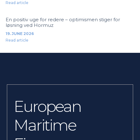
Read article
En positiv uge for redere – optimismen stiger for
løsning ved Hormuz
19. JUNE 2026
Read article
European
Maritime