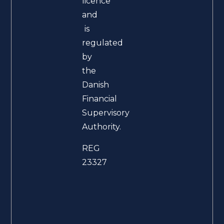
licence
and
is
regulated
by
the
Danish
Financial
Supervisory
Authority.
REG
23327