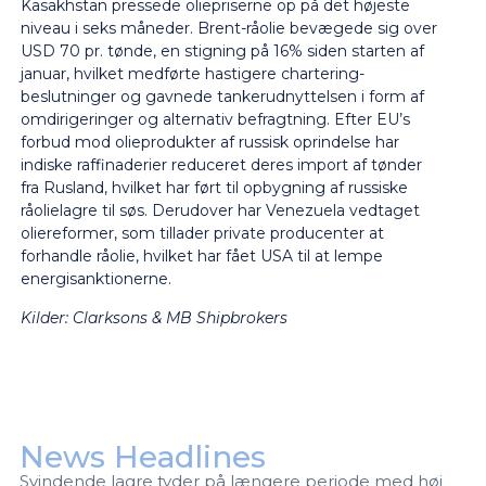
Kasakhstan pressede oliepriserne op på det højeste
niveau i seks måneder. Brent-råolie bevægede sig over
USD 70 pr. tønde, en stigning på 16% siden starten af
januar, hvilket medførte hastigere chartering-
beslutninger og gavnede tankerudnyttelsen i form af
omdirigeringer og alternativ befragtning. Efter EU’s
forbud mod olieprodukter af russisk oprindelse har
indiske raffinaderier reduceret deres import af tønder
fra Rusland, hvilket har ført til opbygning af russiske
råolielagre til søs. Derudover har Venezuela vedtaget
oliereformer, som tillader private producenter at
forhandle råolie, hvilket har fået USA til at lempe
energisanktionerne.
Kilder:
Clarksons & MB Shipbrokers
News Headlines
Svindende lagre tyder på længere periode med høj