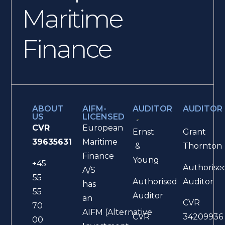
Maritime
Finance
ABOUT
AIFM-
AUDITOR
AUDITOR
US
LICENSED
CVR
European
Ernst
Grant
39635631
Maritime
&
Thornton
Finance
Young
+45
Authorise
A/S
55
Authorised
Auditor
has
55
Auditor
an
CVR
70
AIFM (Alternative
CVR
34209936
00