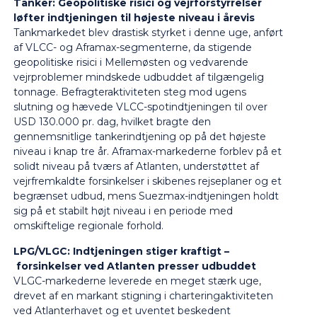
Tanker: Geopolitiske risici og vejrforstyrrelser
løfter indtjeningen til højeste niveau i årevis
Tankmarkedet blev drastisk styrket i denne uge, anført
af VLCC- og Aframax-segmenterne, da stigende
geopolitiske risici i Mellemøsten og vedvarende
vejrproblemer mindskede udbuddet af tilgængelig
tonnage. Befragteraktiviteten steg mod ugens
slutning og hævede VLCC-spotindtjeningen til over
USD 130.000 pr. dag, hvilket bragte den
gennemsnitlige tankerindtjening op på det højeste
niveau i knap tre år. Aframax-markederne forblev på et
solidt niveau på tværs af Atlanten, understøttet af
vejrfremkaldte forsinkelser i skibenes rejseplaner og et
begrænset udbud, mens Suezmax-indtjeningen holdt
sig på et stabilt højt niveau i en periode med
omskiftelige regionale forhold.
LPG/VLGC: Indtjeningen stiger kraftigt –
forsinkelser ved Atlanten presser udbuddet
VLGC-markederne leverede en meget stærk uge,
drevet af en markant stigning i charteringaktiviteten
ved Atlanterhavet og et uventet beskedent