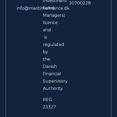
Investment
30700228
Fund
info@maritimefinance.dk
Managers)
licence
and
is
regulated
by
the
Danish
Financial
Supervisory
Authority.
REG
23327