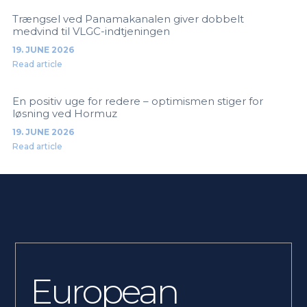
Trængsel ved Panamakanalen giver dobbelt
medvind til VLGC-indtjeningen
19. JUNE 2026
Read article
En positiv uge for redere – optimismen stiger for
løsning ved Hormuz
19. JUNE 2026
Read article
European