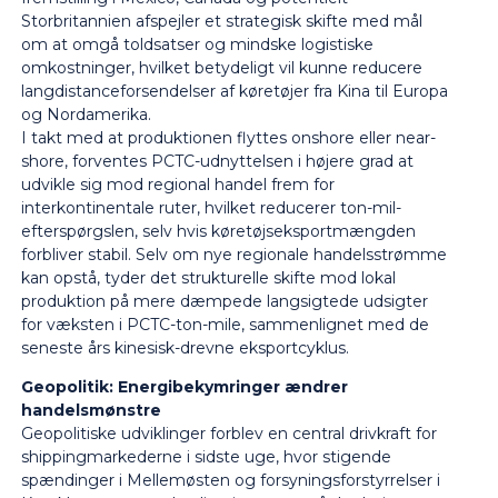
Storbritannien afspejler et strategisk skifte med mål
om at omgå toldsatser og mindske logistiske
omkostninger, hvilket betydeligt vil kunne reducere
langdistanceforsendelser af køretøjer fra Kina til Europa
og Nordamerika.
I takt med at produktionen flyttes onshore eller near-
shore, forventes PCTC-udnyttelsen i højere grad at
udvikle sig mod regional handel frem for
interkontinentale ruter, hvilket reducerer ton-mil-
efterspørgslen, selv hvis køretøjseksportmængden
forbliver stabil. Selv om nye regionale handelsstrømme
kan opstå, tyder det strukturelle skifte mod lokal
produktion på mere dæmpede langsigtede udsigter
for væksten i PCTC-ton-mile, sammenlignet med de
seneste års kinesisk-drevne eksportcyklus.
Geopolitik: Energibekymringer ændrer
handelsmønstre
Geopolitiske udviklinger forblev en central drivkraft for
shippingmarkederne i sidste uge, hvor stigende
spændinger i Mellemøsten og forsyningsforstyrrelser i