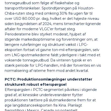
tonnageudbud som følge af flaskehalse og
transportforsinkelser. Spotindtjeningen på Houston-
Chiba-ruten steg med omkring 30% fra ugen før til
over USD 80.000 pr. dag, hvilket er det højeste niveau
siden begyndelsen af 2024, mens timecharter-lignende
aftaler for moderne VLGC’er fortsat steg.
Perioderaterne blev styrket moderat, hjulpet af
stigende markedsoptimisme og forventninger om, at
længere ruteføringer og strukturel vækst i LPG-
eksporten fortsat vil gavne ton-mil-efterspørgslen, selv
om LNG-spotmarkederne faldt yderligere i takt med et
voksende tonnageudbud. Da vinteren typisk er en
stærk periode for LPG-handlen, må der forventes en vis
normalisering af raterne frem mod andet kvartal.
PCTC: Produktionsomlægninger understøtter
strukturelt robust efterspørgsel
Efterspørgslen i PCTC-segmentet påvirkes i stigende
grad af, at kinesiske underleverandører flytter
produktionen tættere på slutmarkederne frem for at
øge langdistanceeksporten fra Kina. Planlagt
fremstilling i Mexico, Canada og potentielt