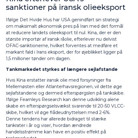
sanktioner på iransk olieeksport
Ifølge Det Hvide Hus har USA genindført sin strategi
om maksimalt økonomisk pres på Iran med det formål
at reducere landets olieeksport til nul. Kina, der er den
største importør af iransk råolie, efterlever nu delvist
OFAC-sanktionerne, hvilket forventes at
med
føre et
markant fald i Irans eksport,
der
for
øjeblikket ligger på
1,5 millioner tønder om dagen.
Tankmarkedet styrkes af længere sejlafstande
Hvis Kina erstatter iransk olie med forsyninger fra
Mellemøsten eller Atlanterhavsregionen, vil dette øge
sejlafstandene og dermed efterspørgslen på tankskibe.
Ifølge
Fearnleys
Research kan denne udvikling alene
skabe en efterspørgselsvækst svarende til 20-50 VLCC-
skibe, hvilket vil øge flådeudnyttelsen med 2-6%.
Denne
tendens har allerede bidraget til stærke
tankrater i år og
viser
, hvordan ændrede
handelsstrømme kan have en positiv effekt på