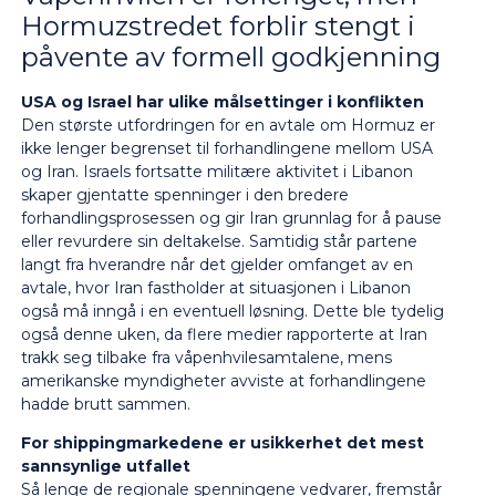
Hormuzstredet forblir stengt i
påvente av formell godkjenning
USA og Israel har ulike målsettinger i konflikten
Den største utfordringen for en avtale om Hormuz er
ikke lenger begrenset til forhandlingene mellom USA
og Iran. Israels fortsatte militære aktivitet i Libanon
skaper gjentatte spenninger i den bredere
forhandlingsprosessen og gir Iran grunnlag for å pause
eller revurdere sin deltakelse. Samtidig står partene
langt fra hverandre når det gjelder omfanget av en
avtale, hvor Iran fastholder at situasjonen i Libanon
også må inngå i en eventuell løsning. Dette ble tydelig
også denne uken, da flere medier rapporterte at Iran
trakk seg tilbake fra våpenhvilesamtalene, mens
amerikanske myndigheter avviste at forhandlingene
hadde brutt sammen.
For shippingmarkedene er usikkerhet det mest
sannsynlige utfallet
Så lenge de regionale spenningene vedvarer, fremstår