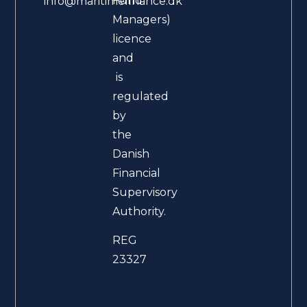
Fund
info@maritimefinance.dk
Managers)
licence
and
is
regulated
by
the
Danish
Financial
Supervisory
Authority.
REG
23327