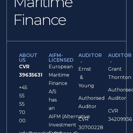
Maritime
Finance
ABOUT
AIFM-
AUDITOR
AUDITOR
US
LICENSED
CVR
European
Ernst
Grant
39635631
Maritime
&
Thornton
Finance
Young
+45
Authorise
A/S
55
Authorised
Auditor
has
55
Auditor
an
CVR
70
AIFM (Alternative
CVR
34209936
00
Investment
30700228