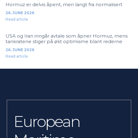
Hormuz er delvis åpent, men langt fra normalisert
26. JUNE 2026
Read article
USA og Iran inngår avtale som åpner Hormuz, mens
tankratene stiger på økt optimisme blant rederne
26. JUNE 2026
Read article
European