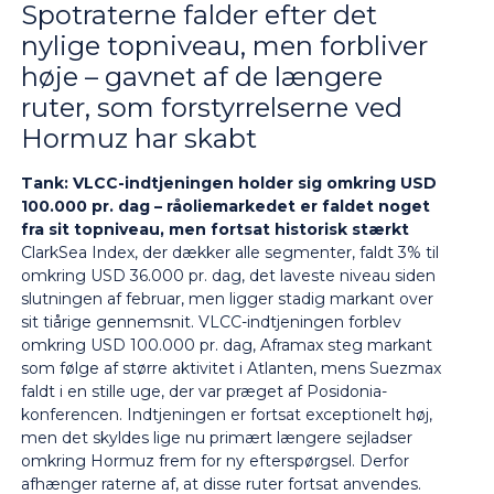
Spotraterne falder efter det
nylige topniveau, men forbliver
høje – gavnet af de længere
ruter, som forstyrrelserne ved
Hormuz har skabt
Tank:
VLCC-indtjeningen holder sig omkring USD
100.000 pr. dag – råoliemarkedet er faldet noget
fra sit topniveau, men fortsat historisk stærkt
ClarkSea Index, der dækker alle segmenter, faldt 3% til
omkring USD 36.000 pr. dag, det laveste niveau siden
slutningen af februar, men ligger stadig markant over
sit tiårige gennemsnit. VLCC-indtjeningen forblev
omkring USD 100.000 pr. dag, Aframax steg markant
som følge af større aktivitet i Atlanten, mens Suezmax
faldt i en stille uge, der var præget af Posidonia-
konferencen. Indtjeningen er fortsat exceptionelt høj,
men det skyldes lige nu primært længere sejladser
omkring Hormuz frem for ny efterspørgsel. Derfor
afhænger raterne af, at disse ruter fortsat anvendes.