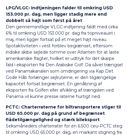
LPG/VLGC:
Indtjeningen falder til omkring USD
153.000 pr. dag, men ligger stadig mere end
dobbelt så højt som først på året
Den gennemsnitlige VLGC-indtjening faldt med cirka
6% til omkring USD 153.000 pr. dag fra topniveauet i
maj, men ligger fortsat på et meget højt niveau.
Spotaktiviteten i vest forblev begrænset, eftersom
indiske skibe sejlede tomme over Atlanten for at laste
amerikanske fragter, hvilket er udtryk for det skarpe
fald i eksporten fra Den Arabiske Golf. Da såvel trængsel
ved Panamakanalen som omdirigering via Kap Det
Gode Håb forlænger sejlruterne, er den tilgængelige
kapacitet fortsat begrænset. En genåbning af
eksporten fra Golfen eller afvikling af trængslen ved
Panama vil kunne presse raterne hurtigt ned.
PCTC:
Charterraterne for biltransportere stiger til
USD 65.000 pr. dag på grund af begrænset
flådetilgængelighed og stærk bileksport
Seksmåneders charterrater for en 6.500 ceu-PCTC steg
til omkring USD 65.000 pr. dag, en markant stigning fra