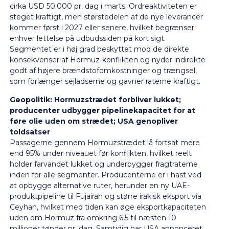
cirka USD 50.000 pr. dag i marts. Ordreaktiviteten er
steget kraftigt, men størstedelen af de nye leverancer
kommer først i 2027 eller senere, hvilket begrænser
enhver lettelse på udbudssiden på kort sigt.
Segmentet er i høj grad beskyttet mod de direkte
konsekvenser af Hormuz-konflikten og nyder indirekte
godt af højere brændstofomkostninger og trængsel,
som forlænger sejladserne og gavner raterne kraftigt.
Geopolitik:
Hormuzstrædet forbliver lukket;
producenter udbygger pipelinekapacitet for at
føre olie uden om strædet; USA genopliver
toldsatser
Passagerne gennem Hormuzstrædet lå fortsat mere
end 95% under niveauet før konflikten, hvilket reelt
holder farvandet lukket og underbygger fragtraterne
inden for alle segmenter. Producenterne er i hast ved
at opbygge alternative ruter, herunder en ny UAE-
produktpipeline til Fujairah og større irakisk eksport via
Ceyhan, hvilket med tiden kan øge eksportkapaciteten
uden om Hormuz fra omkring 6,5 til næsten 10
millioner tønder pr. dag. Samtidig har USA annonceret