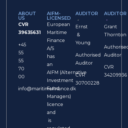
ABOUT
AIFM-
AUDITOR
AUDITOR
US
LICENSED
CVR
European
Ernst
Grant
39635631
Maritime
&
Thornton
Finance
Young
+45
Authorise
A/S
55
Authorised
Auditor
has
55
Auditor
an
CVR
70
AIFM (Alternative
CVR
34209936
00
Investment
30700228
Fund
info@maritimefinance.dk
Managers)
licence
and
is