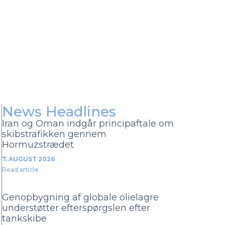
r
News Headlines
Iran og Oman indgår principaftale om
skibstrafikken gennem
Hormuzstrædet
7. AUGUST 2026
Read article
Genopbygning af globale olielagre
understøtter efterspørgslen efter
tankskibe