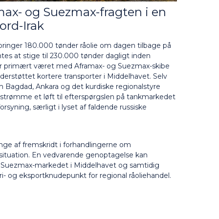
ax- og Suezmax-fragten i en
ord-Irak
bringer 180.000 tønder råolie om dagen tilbage på
s at stige til 230.000 tønder dagligt inden
har primært været med Aframax- og Suezmax-skibe
understøttet kortere transporter i Middelhavet. Selv
 Bagdad, Ankara og det kurdiske regionalstyre
iestrømme et løft til efterspørgslen på tankmarkedet
orsyning, særligt i lyset af faldende russiske
nge af fremskridt i forhandlingerne om
ssituation. En vedvarende genoptagelse kan
g Suezmax-markedet i Middelhavet og samtidig
eri- og eksportknudepunkt for regional råoliehandel.