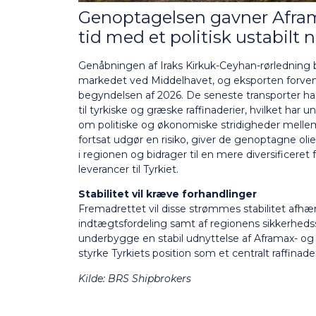
Genoptagelsen gavner Afram
tid med et politisk ustabilt n
Genåbningen af Iraks Kirkuk-Ceyhan-rørledning 
markedet ved Middelhavet, og eksporten forvente
begyndelsen af 2026. De seneste transporter 
til tyrkiske og græske raffinaderier, hvilket har 
om politiske og økonomiske stridigheder mellem
fortsat udgør en risiko, giver de genoptagne ol
i regionen og bidrager til en mere diversificeret f
leverancer til Tyrkiet.
Stabilitet vil kræve forhandlinger
Fremadrettet vil disse strømmes stabilitet afhæ
indtægtsfordeling samt af regionens sikkerhed
underbygge en stabil udnyttelse af Aframax- o
styrke Tyrkiets position som et centralt raffinad
Kilde:
BRS Shipbrokers