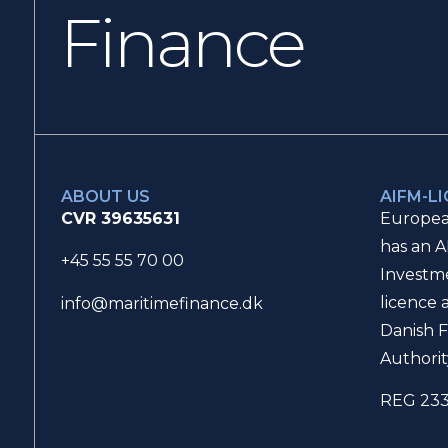
Finance
ABOUT US
AIFM-L
CVR 39635631
Europea
has an A
+45 55 55 70 00
Investm
licence 
info@maritimefinance.dk
Danish F
Authorit
REG 23