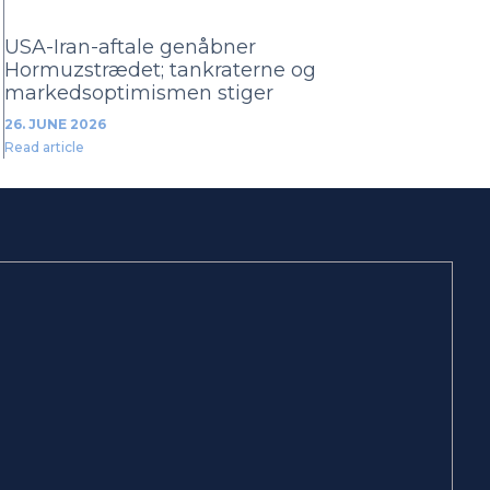
USA-Iran-aftale genåbner
Hormuzstrædet; tankraterne og
markedsoptimismen stiger
26. JUNE 2026
Read article