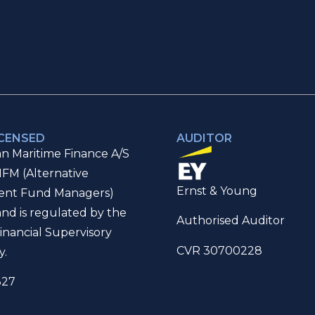
ICENSED
AUDITOR
n Maritime Finance A/S
IFM (Alternative
Ernst & Young
ent Fund Managers)
and is regulated by the
Authorised Auditor
inancial Supervisory
CVR 30700228
y.
327