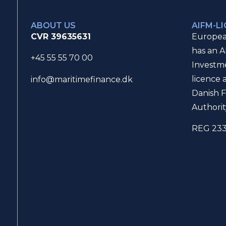
ABOUT US
AIFM-L
CVR 39635631
Europea
has an A
+45 55 55 70 00
Investm
licence 
info@maritimefinance.dk
Danish F
Authorit
REG 23