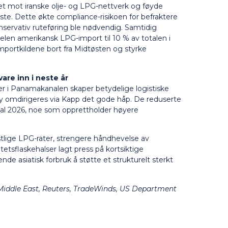
tet mot iranske olje- og LPG-nettverk og føyde
iste. Dette økte compliance-risikoen for befraktere
servativ ruteføring ble nødvendig. Samtidig
delen amerikansk LPG-import til 10 % av totalen i
 importkildene bort fra Midtøsten og styrke
are inn i neste år
r i Panamakanalen skaper betydelige logistiske
øy omdirigeres via Kapp det gode håp. De reduserte
rtal 2026, noe som opprettholder høyere
tlige LPG-rater, strengere håndhevelse av
etsflaskehalser lagt press på kortsiktige
de asiatisk forbruk å støtte et strukturelt sterkt
Middle East, Reuters, TradeWinds, US Department