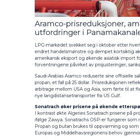
Aramco-prisreduksjoner, am
utfordringer i Panamakanal
LPG-markedet svekket seg i oktober etter hvert
endret handelsmønstre og dempet kortsiktig ak
amerikansk eksport og økende asiatisk import for
forventningene påvirket av prisjusteringer, sanks
Saudi-Arabias Aramco reduserte sine offisielle sa
propan, et fall på 25 dollar. Prisreduksjonen refl
arbitrage mellom USA og Asia, som førte til at fl
nye langdistansetransporter fra US Gulf.
Sonatrach øker prisene på økende etterspø
I kontrast økte Algeries Sonatrach prisene på p
ifølge Zawya. Sonatrachs OSP-er fungerer som r
Propan og butan brukes til oppvarming og som d
Europas og Middelhavsregionens behov gjenn