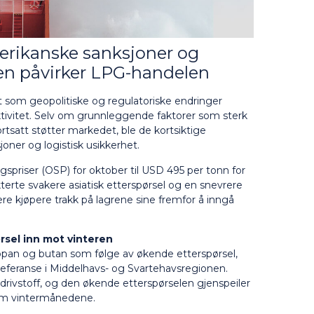
erikanske sanksjoner og
en påvirker LPG-handelen
 som geopolitiske og regulatoriske endringer
tivitet. Selv om grunnleggende faktorer som sterk
tsatt støtter markedet, ble de kortsiktige
joner og logistisk usikkerhet.
lgspriser (OSP) for oktober til USD 495 per tonn for
ekterte svakere asiatisk etterspørsel og en snevrere
ere kjøpere trakk på lagrene sine fremfor å inngå
rsel inn mot vinteren
ropan og butan som følge av økende etterspørsel,
eferanse i Middelhavs- og Svartehavsregionen.
rivstoff, og den økende etterspørselen gjenspeiler
om vintermånedene.