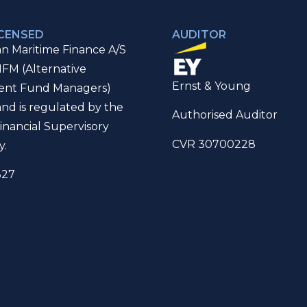
ICENSED
AUDITOR
n Maritime Finance A/S
IFM (Alternative
Ernst & Young
ent Fund Managers)
and is regulated by the
Authorised Auditor
inancial Supervisory
CVR 30700228
y.
327