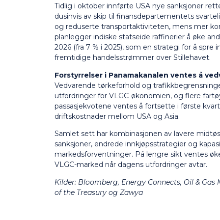
Tidlig i oktober innførte USA nye sanksjoner ret
dusinvis av skip til finansdepartementets svartel
og reduserte transportaktiviteten, mens mer kon
planlegger indiske statseide raffinerier å øke an
2026 (fra 7 % i 2025), som en strategi for å spre
fremtidige handelsstrømmer over Stillehavet.
Forstyrrelser i Panamakanalen ventes å vedv
Vedvarende tørkeforhold og trafikkbegrensninge
utfordringer for VLGC-økonomien, og flere fart
passasjekvotene ventes å fortsette i første kva
driftskostnader mellom USA og Asia.
Samlet sett har kombinasjonen av lavere midtøs
sanksjoner, endrede innkjøpsstrategier og kapasit
markedsforventninger. På lengre sikt ventes øken
VLGC-marked når dagens utfordringer avtar.
Kilder:
Bloomberg, Energy Connects, Oil & Gas 
of the Treasury og Zawya