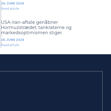
26. JUNE 2026
Read article
USA-Iran-aftale genåbner
Hormuzstrædet; tankraterne og
markedsoptimismen stiger
26. JUNE 2026
Read article