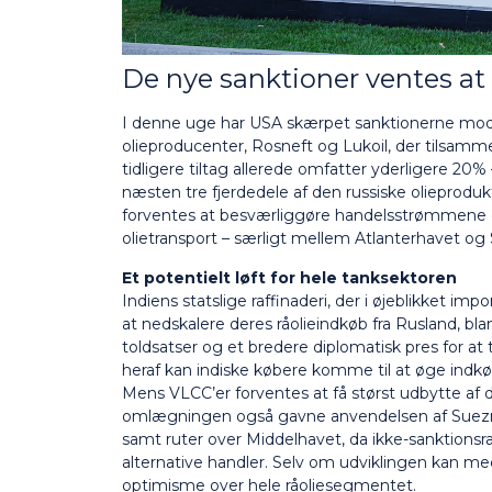
De nye sanktioner ventes a
I denne uge har USA skærpet sanktionerne mod
olieproducenter, Rosneft og Lukoil, der tilsamm
tidligere tiltag allerede omfatter yderligere 20
næsten tre fjerdedele af den russiske olieprodukti
forventes at besværliggøre handelsstrømmene og
olietransport – særligt mellem Atlanterhavet og S
Et potentielt løft for hele tanksektoren
Indiens statslige raffinaderi, der i øjeblikket im
at nedskalere deres råolieindkøb fra Rusland, b
toldsatser og et bredere diplomatisk pres for at 
heraf kan indiske købere komme til at øge indkøb
Mens VLCC’er forventes at få størst udbytte af
omlægningen også gavne anvendelsen af Suezmax
samt ruter over Middelhavet, da ikke-sanktionsra
alternative handler. Selv om udviklingen kan med
optimisme over hele råoliesegmentet.