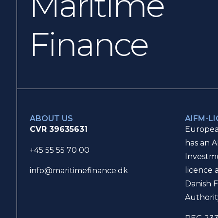
Maritime
Finance
ABOUT US
AIFM-L
CVR 39635631
Europea
has an A
+45 55 55 70 00
Investm
licence 
info@maritimefinance.dk
Danish F
Authorit