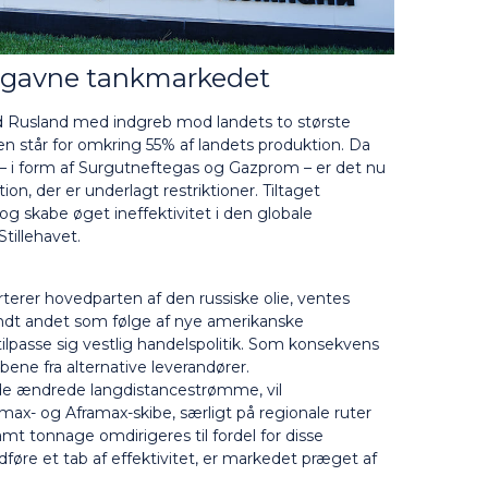
t gavne tankmarkedet
 Rusland med indgreb mod landets to største
en står for omkring 55% af landets produktion. Da
% – i form af Surgutneftegas og Gazprom – er det nu
on, der er underlagt restriktioner. Tiltaget
 skabe øget ineffektivitet i den globale
tillehavet.
porterer hovedparten af den russiske olie, ventes
landt andet som følge af nye amerikanske
tilpasse sig vestlig handelspolitik. Som konsekvens
ene fra alternative leverandører.
 de ændrede langdistancestrømme, vil
- og Aframax-skibe, særligt på regionale ruter
mt tonnage omdirigeres til fordel for disse
føre et tab af effektivitet, er markedet præget af