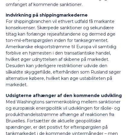
omfanget af kommende sanktioner.
Indvirkning på shippingmarkederne
For shippingbranchen vil ethvert udfald få markante
konsekvenser. Skærpede sanktioner og sekundære
tiltag kan forlænge rejseafstandene og dermed øge
ton-mil-efterspørgslen inden for tanksegmentet.
Amerikanske eksportstrømme til Europa vil samtidig
forblive en hjørnesten i den transatlantiske handel,
hvilket øger udnyttelsen af skibene på markedet.
Desuden kan yderligere restriktioner udvide den
såkaldte skyggeflåde, efterhånden som Rusland søger
alternative købere, hvilket kan øge ustabiliteten på
markedet.
Udsigterne afhænger af den kommende udvikling
Med Washingtons sammenkobling mellem sanktioner
og europæisk energipolitik vil udviklingen for råolie- og
produkthandelsstrømme afhænge af reaktionen fra
Bruxelles. Fortsætter de aktuelle geopolitiske
spændinger, er det positivt for efterspørgslen på
tankmarkedet i de kommende vintermåneder – men