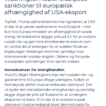
sanktioner til europæisk
afhængighed af USA-eksport
Topfolk i Trump-administrationen har signaleret, at USA
er klar til at udvide sanktionerne mod Rusland – men
kun hvis Europa mindsker sin afhængighed af russisk
energi. Amerikanerne lægger pres på EU for at erstatte
russisk olie og gas med amerikanske leverancer som
en central del af strategien for at svække Moskvas
krigsbudget. Meldingen kommer samtidig med
intensiverede russiske angreb i Ukraine og fornyede
europæiske opfordringer til en samlet indsats.
Konsekvenser for energihandlen
Hvis EU følger Washingtons linje, kan russiske olie- og
gasstrømme til Europa aftage yderligere, hvilket vil
fremskynde skiftet mod amerikanske olieimport. Det
vil styrke den transatlantiske energihandel og samtidig
lægge stigende pres på Rusland for at omdirigere
eksporten til Asien. EU’s vilje til at erstatte russisk
olieimport med amerikansk bliver dermed vigtig for