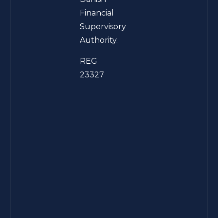
Financial
Supervisory
Authority.
REG
23327