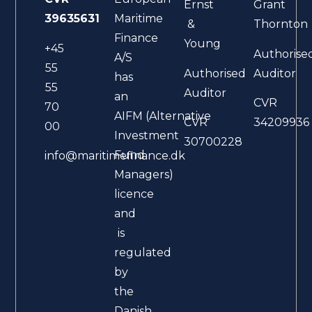
Ernst
Grant
39635631
Maritime
&
Thornton
Finance
Young
+45
Authorise
A/S
55
Authorised
Auditor
has
55
Auditor
an
CVR
70
AIFM (Alternative
CVR
34209936
00
Investment
30700228
Fund
info@maritimefinance.dk
Managers)
licence
and
is
regulated
by
the
Danish